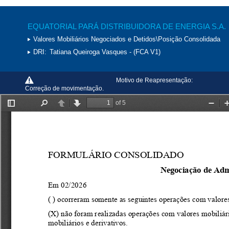
EQUATORIAL PARÁ DISTRIBUIDORA DE ENERGIA S.A.
Valores Mobiliários Negociados e Detidos\Posição Consolidada
DRI:
Tatiana Queiroga Vasques - (FCA V1)
Motivo de Reapresentação:
Correção de movimentação.