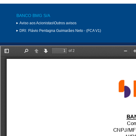
BANCO BMG S/A
Aviso aos Acionistas\Outros avisos
DRI:
Flávio Pentagna Guimarães Neto - (FCA V1)