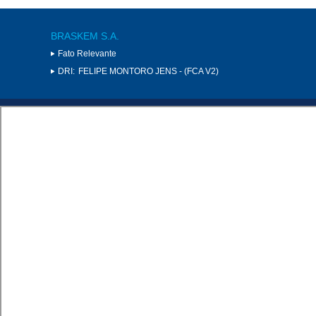
BRASKEM S.A.
Fato Relevante
DRI:
FELIPE MONTORO JENS - (FCA V2)