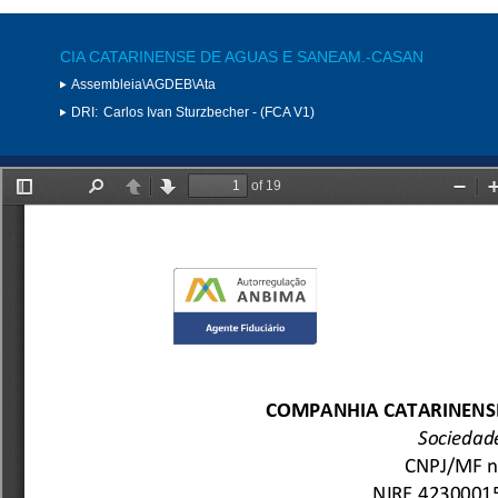
CIA CATARINENSE DE AGUAS E SANEAM.-CASAN
Assembleia\AGDEB\Ata
DRI:
Carlos Ivan Sturzbecher - (FCA V1)