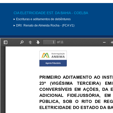
CIA ELETRICIDADE EST. DA BAHIA - COELBA
Escrituras e aditamentos de debêntures
DRI:
Renato de Almeida Rocha - (FCA V1)