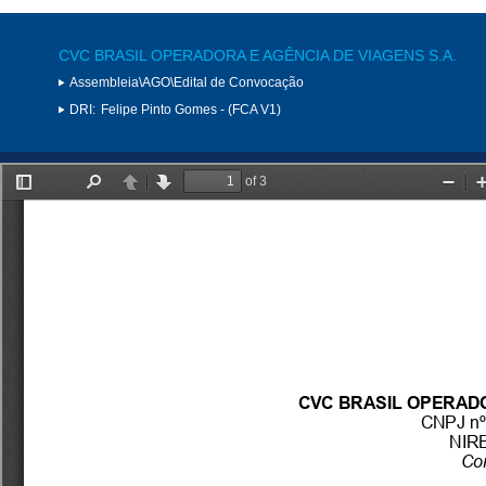
CVC BRASIL OPERADORA E AGÊNCIA DE VIAGENS S.A.
Assembleia\AGO\Edital de Convocação
DRI:
Felipe Pinto Gomes - (FCA V1)