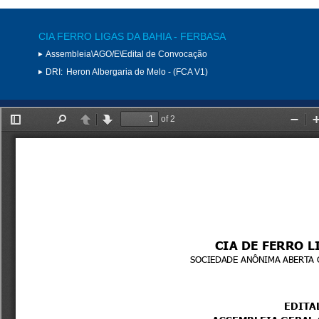
CIA FERRO LIGAS DA BAHIA - FERBASA
Assembleia\AGO/E\Edital de Convocação
DRI:
Heron Albergaria de Melo - (FCA V1)