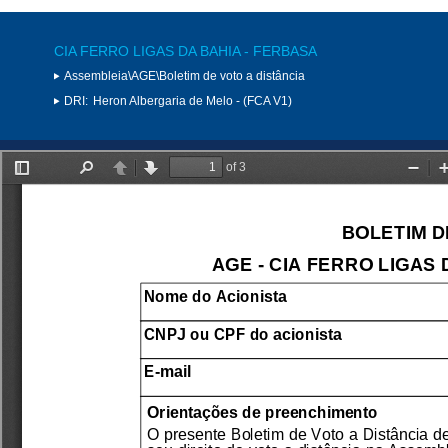
CIA FERRO LIGAS DA BAHIA - FERBASA
Assembleia\AGE\Boletim de voto a distância
DRI:
Heron Albergaria de Melo - (FCA V1)