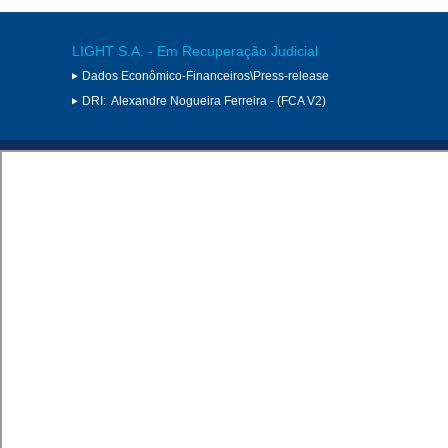
LIGHT S.A. - Em Recuperação Judicial
Dados Econômico-Financeiros\Press-release
DRI:
Alexandre Nogueira Ferreira - (FCA V2)