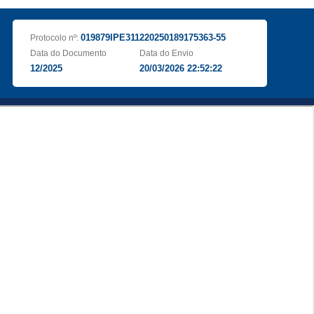
019879IPE311220250189175363-55
Protocolo nº:
Data do Documento
Data do Envio
12/2025
20/03/2026 22:52:22