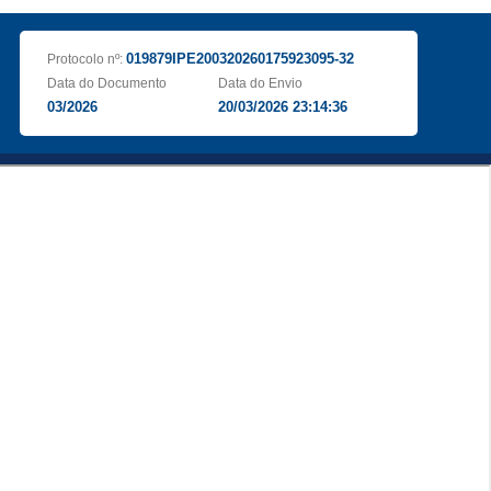
019879IPE200320260175923095-32
Protocolo nº:
Data do Documento
Data do Envio
03/2026
20/03/2026 23:14:36