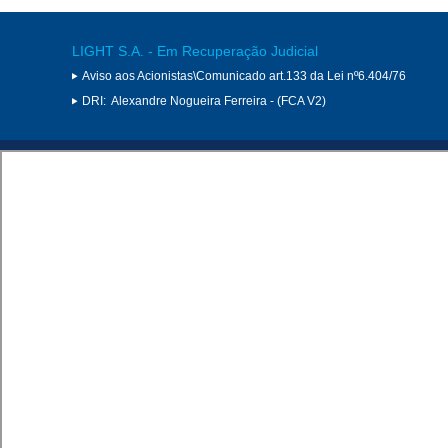
LIGHT S.A. - Em Recuperação Judicial
Aviso aos Acionistas\Comunicado art.133 da Lei nº6.404/76
DRI:
Alexandre Nogueira Ferreira - (FCA V2)