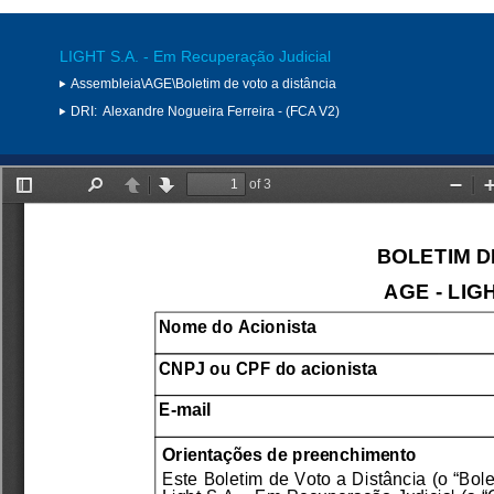
LIGHT S.A. - Em Recuperação Judicial
Assembleia\AGE\Boletim de voto a distância
DRI:
Alexandre Nogueira Ferreira - (FCA V2)