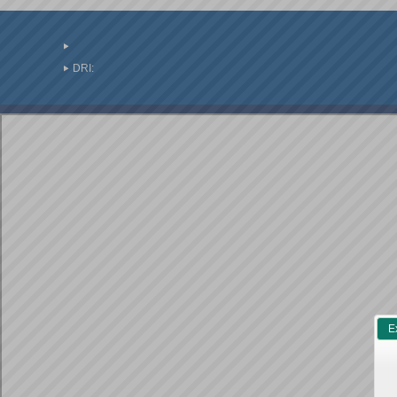
DRI:
E