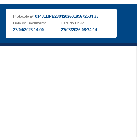
014311IPE230420260185672534-33
Protocolo nº:
Data do Documento
Data do Envio
23/04/2026 14:00
23/03/2026 08:34:14