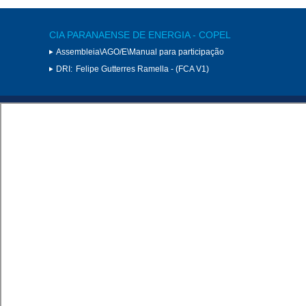
CIA PARANAENSE DE ENERGIA - COPEL
Assembleia\AGO/E\Manual para participação
DRI:
Felipe Gutterres Ramella - (FCA V1)