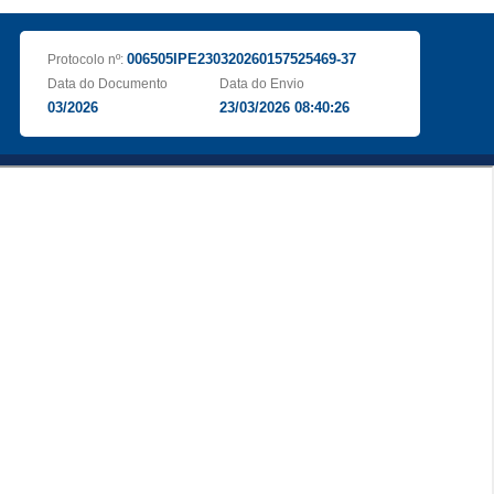
006505IPE230320260157525469-37
Protocolo nº:
Data do Documento
Data do Envio
03/2026
23/03/2026 08:40:26