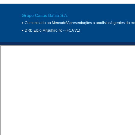
Grupo Casas Bahia S.A.
Comunicado ao Mercado\Apresentações a analistas/agentes do m
DRI:
Elcio Mitsuhiro Ito - (FCA V1)