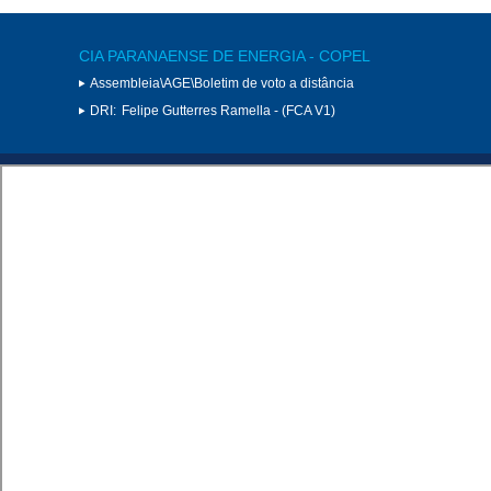
CIA PARANAENSE DE ENERGIA - COPEL
Assembleia\AGE\Boletim de voto a distância
DRI:
Felipe Gutterres Ramella - (FCA V1)