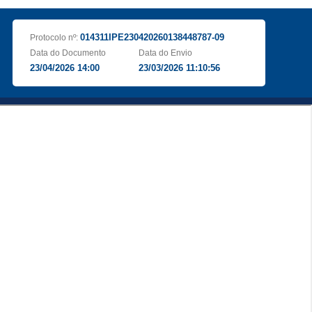
014311IPE230420260138448787-09
Protocolo nº:
Data do Documento
Data do Envio
23/04/2026 14:00
23/03/2026 11:10:56