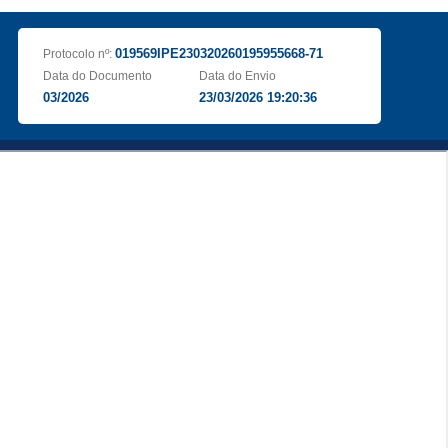
019569IPE230320260195955668-71
Protocolo nº:
Data do Documento
Data do Envio
03/2026
23/03/2026 19:20:36