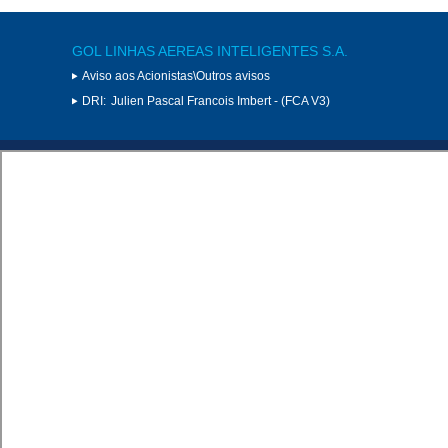
GOL LINHAS AEREAS INTELIGENTES S.A.
Aviso aos Acionistas\Outros avisos
DRI:
Julien Pascal Francois Imbert - (FCA V3)