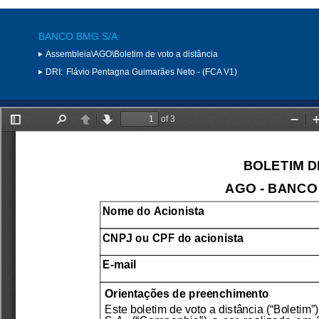
BANCO BMG S/A
Assembleia\AGO\Boletim de voto a distância
DRI:
Flávio Pentagna Guimarães Neto - (FCA V1)