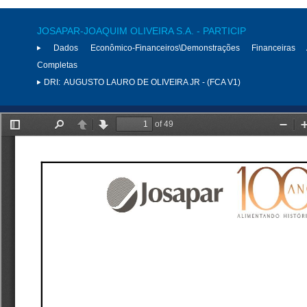
JOSAPAR-JOAQUIM OLIVEIRA S.A. - PARTICIP
Dados Econômico-Financeiros\Demonstrações Financeiras 
Completas
DRI:
AUGUSTO LAURO DE OLIVEIRA JR - (FCA V1)