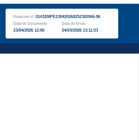
014320IPE230420260252302066-96
Protocolo nº:
Data do Documento
Data do Envio
23/04/2026 12:00
24/03/2026 13:11:53