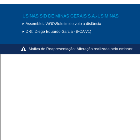
USINAS SID DE MINAS GERAIS S.A.-USIMINAS
Assembleia\AGO\Boletim de voto a distância
DRI:
Diego Eduardo Garcia - (FCA V1)
Motivo de Reapresentação:
Alteração realizada pelo emissor