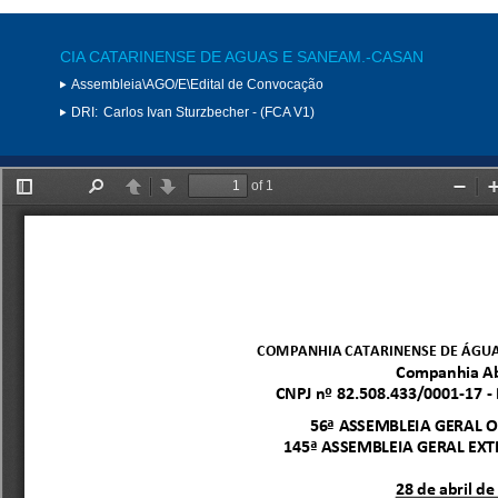
CIA CATARINENSE DE AGUAS E SANEAM.-CASAN
Assembleia\AGO/E\Edital de Convocação
DRI:
Carlos Ivan Sturzbecher - (FCA V1)