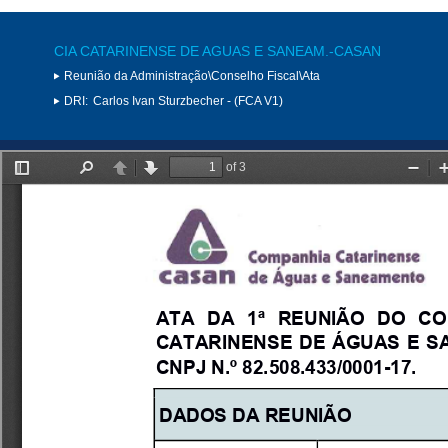
CIA CATARINENSE DE AGUAS E SANEAM.-CASAN
Reunião da Administração\Conselho Fiscal\Ata
DRI:
Carlos Ivan Sturzbecher - (FCA V1)