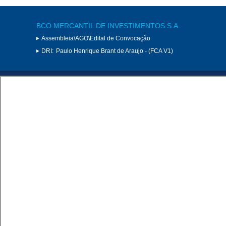
BCO MERCANTIL DE INVESTIMENTOS S.A.
Assembleia\AGO\Edital de Convocação
DRI:
Paulo Henrique Brant de Araujo - (FCA V1)