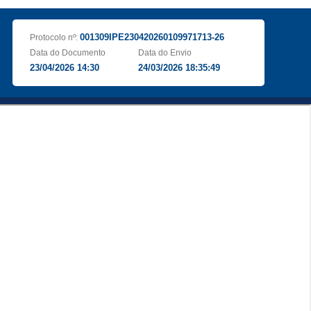
001309IPE230420260109971713-26
Protocolo nº:
Data do Documento
Data do Envio
23/04/2026 14:30
24/03/2026 18:35:49