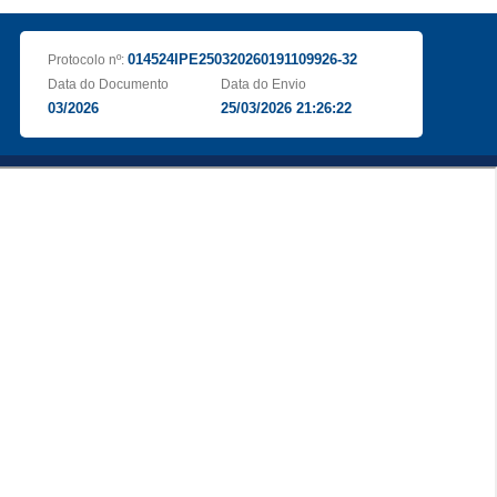
014524IPE250320260191109926-32
Protocolo nº:
Data do Documento
Data do Envio
03/2026
25/03/2026 21:26:22