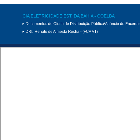
CIA ELETRICIDADE EST. DA BAHIA - COELBA
Documentos de Oferta de Distribuição Pública\Anúncio de Encerram
DRI:
Renato de Almeida Rocha - (FCA V1)