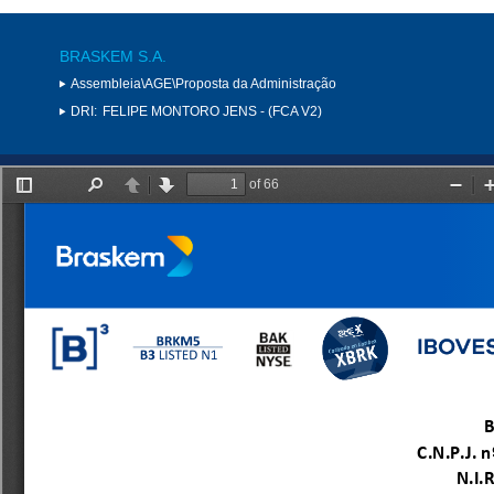
BRASKEM S.A.
Assembleia\AGE\Proposta da Administração
DRI:
FELIPE MONTORO JENS - (FCA V2)