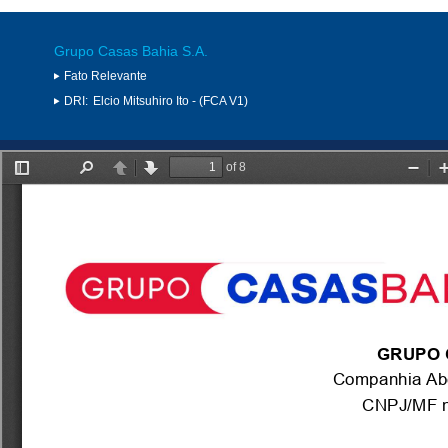
Grupo Casas Bahia S.A.
Fato Relevante
DRI:
Elcio Mitsuhiro Ito - (FCA V1)