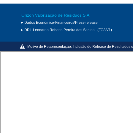
Orizon Valorização de Resíduos S.A.
Dados Econômico-Financeiros\Press-release
DRI:
Leonardo Roberto Pereira dos Santos - (FCA V1)
Motivo de Reapresentação:
Inclusão do Release de Resultados e