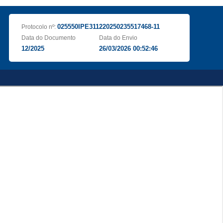
025550IPE311220250235517468-11
Protocolo nº:
Data do Documento
Data do Envio
12/2025
26/03/2026 00:52:46