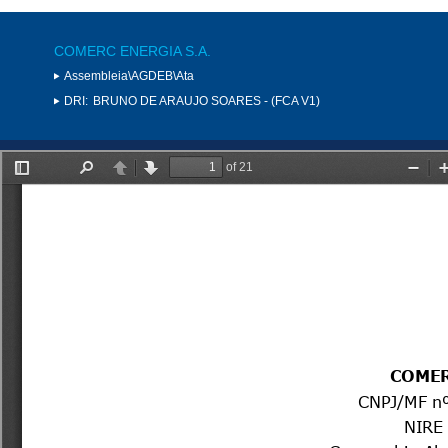
COMERC ENERGIA S.A.
Assembleia\AGDEB\Ata
DRI:
BRUNO DE ARAUJO SOARES - (FCA V1)