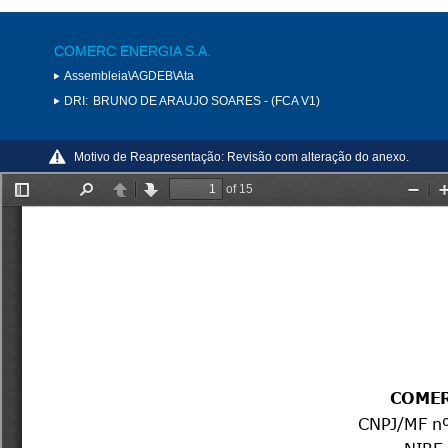
COMERC ENERGIA S.A.
Assembleia\AGDEB\Ata
DRI:
BRUNO DE ARAUJO SOARES - (FCA V1)
Motivo de Reapresentação:
Revisão com alteração do anexo.