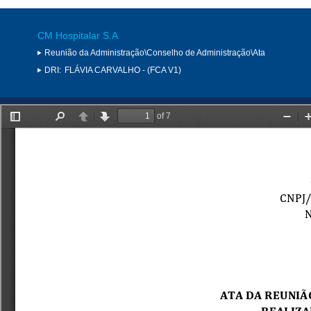
CM Hospitalar S.A
Reunião da Administração\Conselho de Administração\Ata
DRI:
FLÁVIA CARVALHO - (FCA V1)