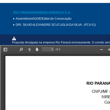
RIO PARANAPANEMA ENERGIA S.A.
Assembleia\AGO/E\Edital de Convocação
DRI:
SILVIO ALEXANDRE SCUCUGLIA DA SILVA - (FCA V1)
Proposta divulgada na empresa Rio Paraná erroneamente. O correto seri