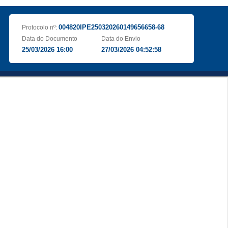
004820IPE250320260149656658-68
Protocolo nº:
Data do Documento
Data do Envio
25/03/2026 16:00
27/03/2026 04:52:58