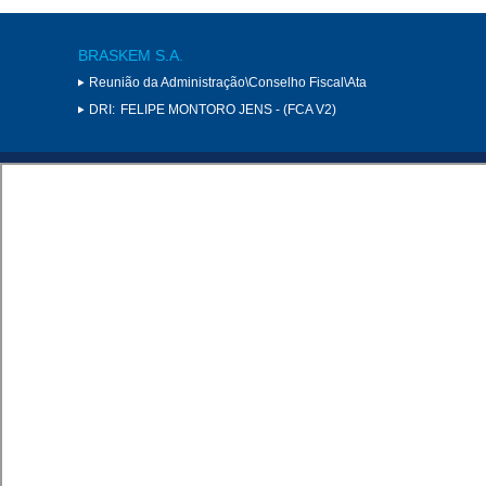
BRASKEM S.A.
Reunião da Administração\Conselho Fiscal\Ata
DRI:
FELIPE MONTORO JENS - (FCA V2)