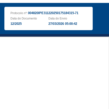
004820IPE311220250175184315-71
Protocolo nº:
Data do Documento
Data do Envio
12/2025
27/03/2026 05:00:42