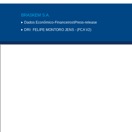
BRASKEM S.A.
Dados Econômico-Financeiros\Press-release
DRI:
FELIPE MONTORO JENS - (FCA V2)