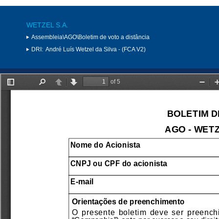
WETZEL S.A.
Assembleia\AGO\Boletim de voto a distância
DRI:
André Luís Wetzel da Silva - (FCA V2)