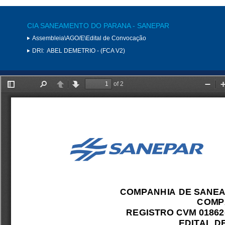
CIA SANEAMENTO DO PARANA - SANEPAR
Assembleia\AGO/E\Edital de Convocação
DRI:
ABEL DEMETRIO - (FCA V2)