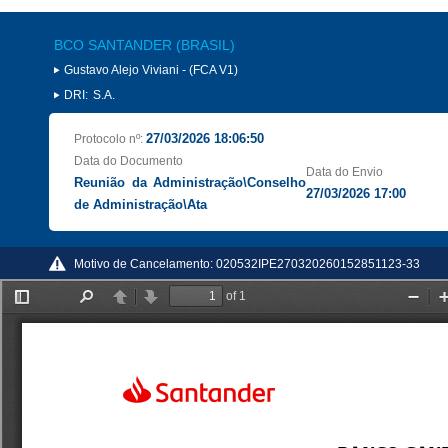
BCO SANTANDER (BRASIL)
Gustavo Alejo Viviani - (FCA V1)
DRI:
S.A.
27/03/2026 18:06:50
Protocolo nº:
Data do Documento
Data do Envio
Reunião da Administração\Conselho
27/03/2026 17:00
de Administração\Ata
Motivo de Cancelamento:
020532IPE270320260152851123-33