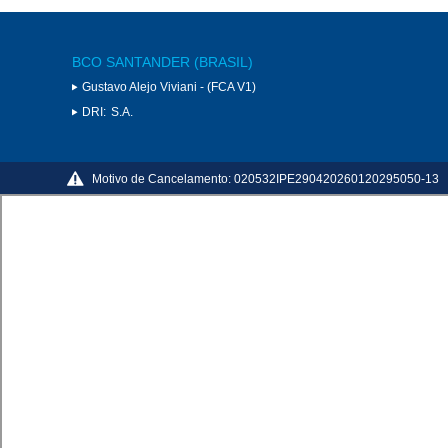
BCO SANTANDER (BRASIL)
Gustavo Alejo Viviani - (FCA V1)
DRI:
S.A.
Motivo de Cancelamento:
020532IPE290420260120295050-13