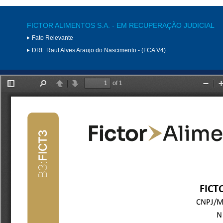
FICTOR ALIMENTOS S.A. - EM RECUPERAÇÃO JUDICIAL
Fato Relevante
DRI:
Raul Alves Araujo do Nascimento - (FCA V4)