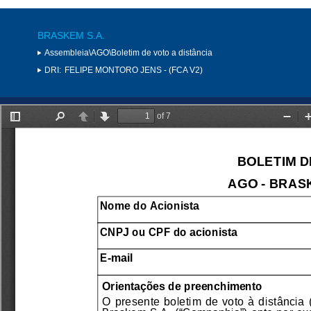
BRASKEM S.A.
Assembleia\AGO\Boletim de voto a distância
DRI:
FELIPE MONTORO JENS - (FCA V2)