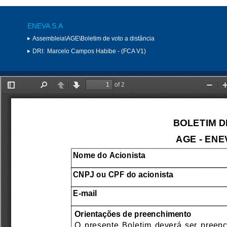
ENEVA S.A
Assembleia\AGE\Boletim de voto a distância
DRI:
Marcelo Campos Habibe - (FCA V1)