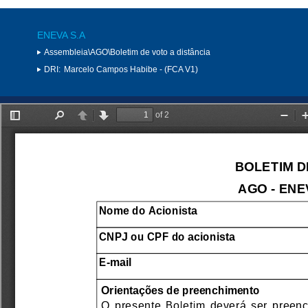
ENEVA S.A
Assembleia\AGO\Boletim de voto a distância
DRI:
Marcelo Campos Habibe - (FCA V1)