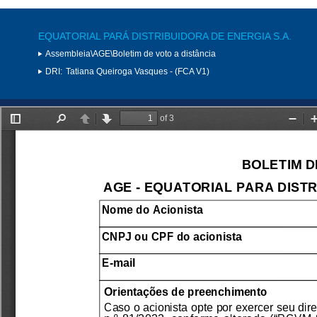
EQUATORIAL PARÁ DISTRIBUIDORA DE ENERGIA S.A.
Assembleia\AGE\Boletim de voto a distância
DRI:
Tatiana Queiroga Vasques - (FCA V1)