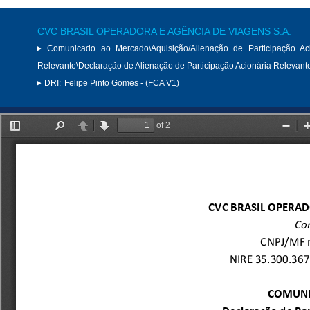
CVC BRASIL OPERADORA E AGÊNCIA DE VIAGENS S.A.
Comunicado ao Mercado\Aquisição/Alienação de Participação Aci
Relevante\Declaração de Alienação de Participação Acionária Relevant
DRI:
Felipe Pinto Gomes - (FCA V1)