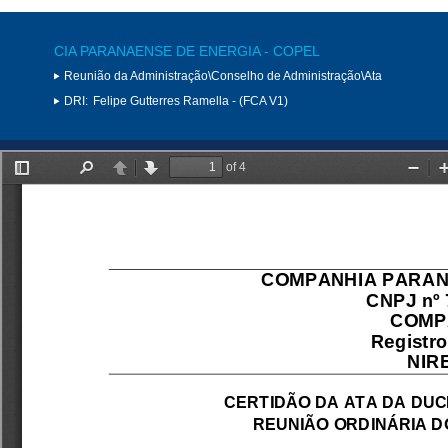
CIA PARANAENSE DE ENERGIA - COPEL
Reunião da Administração\Conselho de Administração\Ata
DRI:
Felipe Gutterres Ramella - (FCA V1)