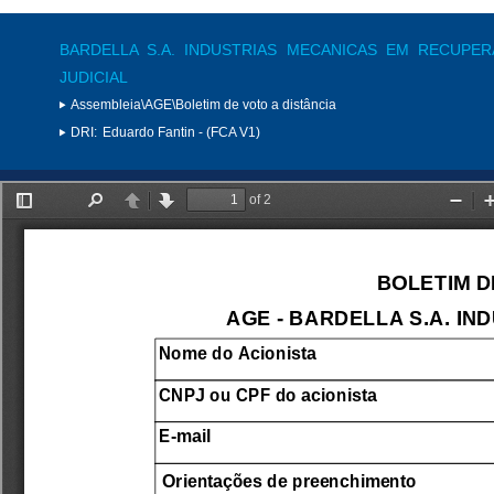
BARDELLA S.A. INDUSTRIAS MECANICAS EM RECUPE
JUDICIAL
Assembleia\AGE\Boletim de voto a distância
DRI:
Eduardo Fantin - (FCA V1)