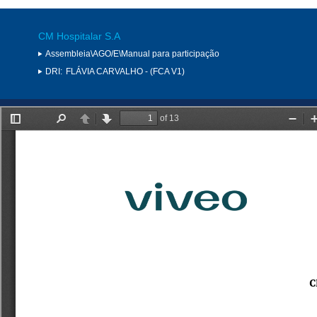
CM Hospitalar S.A
Assembleia\AGO/E\Manual para participação
DRI:
FLÁVIA CARVALHO - (FCA V1)