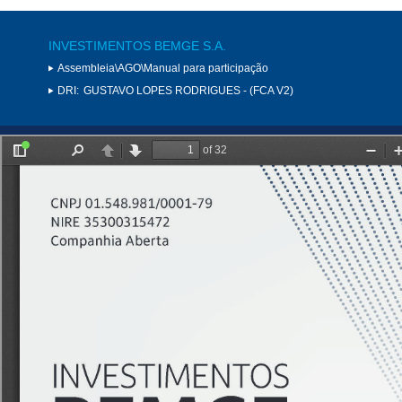
INVESTIMENTOS BEMGE S.A.
Assembleia\AGO\Manual para participação
DRI:
GUSTAVO LOPES RODRIGUES - (FCA V2)