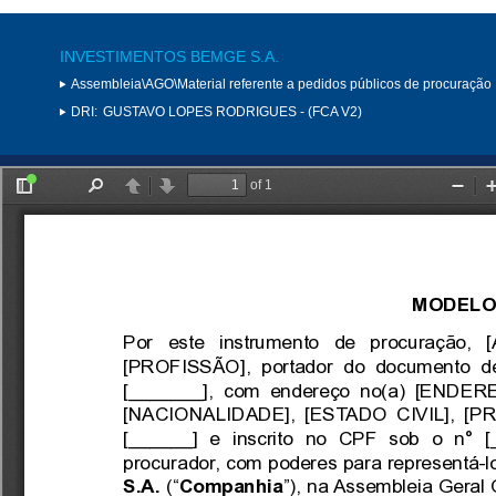
INVESTIMENTOS BEMGE S.A.
Assembleia\AGO\Material referente a pedidos públicos de procuração
DRI:
GUSTAVO LOPES RODRIGUES - (FCA V2)