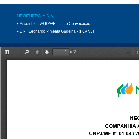
NEOENERGIA S.A.
Assembleia\AGO/E\Edital de Convocação
DRI:
Leonardo Pimenta Gadelha - (FCA V3)