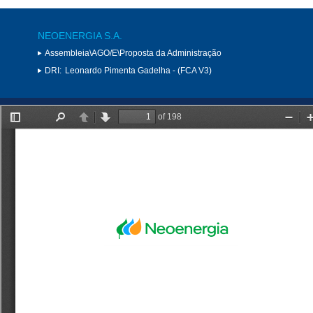
NEOENERGIA S.A.
Assembleia\AGO/E\Proposta da Administração
DRI:
Leonardo Pimenta Gadelha - (FCA V3)