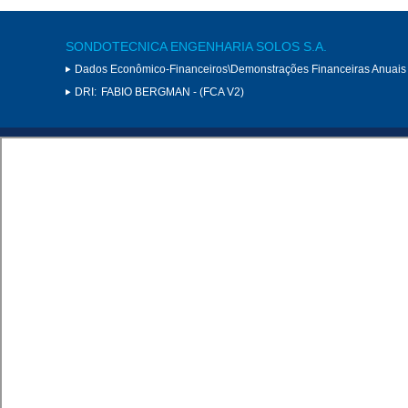
SONDOTECNICA ENGENHARIA SOLOS S.A.
Dados Econômico-Financeiros\Demonstrações Financeiras Anuais
DRI:
FABIO BERGMAN - (FCA V2)