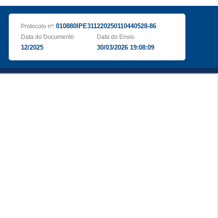
010880IPE311220250110440528-86
Protocolo nº:
Data do Documento
Data do Envio
12/2025
30/03/2026 19:08:09